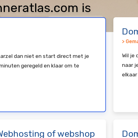
neratlas.com is
keerd bij
Vimexx
Dom
> Gema
Wil je
arzel dan niet en start direct met je
naar j
minuten geregeld en klaar om te
elkaar
Webhosting of webshop
Dom