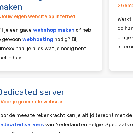
maken
> Gema
 Jouw eigen website op internet
Werkt 
de han
il je een gave
webshop maken
of heb
om je 
e gewoon
webhosting
nodig? Bij
intern
imexx haal je alles wat je nodig hebt
nel in huis.
Dedicated server
 Voor je groeiende website
oor de meeste rekenkracht kan je altijd terecht met de
edicated servers
van Nederland en Belgie. Speciaal vo