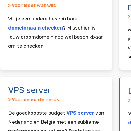
> Voor ieder wat wils
>
Wil je een andere beschikbare
domeinnaam checken
? Misschien is
W
jouw droomdomein nog wel beschikbaar
j
om te checken!
V
s
VPS server
> Voor de echte nerds
>
De goedkoopste budget
VPS server
van
V
Nederland en Belgie met een sublieme
d
performance en uptime? Bestel en zet